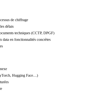
cessus de chiffrage
les délais
et documents techniques (CCTP, DPGF)
ts data en fonctionnalités concrètes
es
nnexe
, PyTorch, Hugging Face…)
turées
te